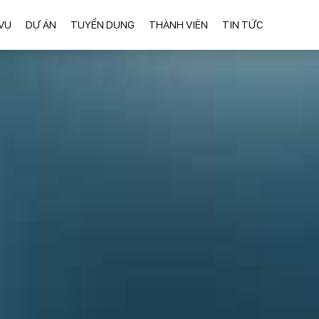
VỤ
DỰ ÁN
TUYỂN DỤNG
THÀNH VIÊN
TIN TỨC