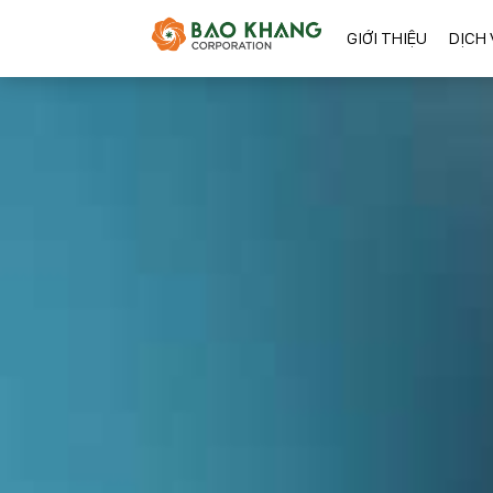
GIỚI THIỆU
DỊCH 