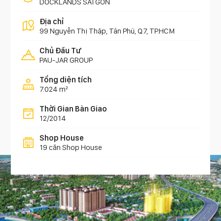
DOCKLANDS SÀI GÒN
Địa chỉ
99 Nguyễn Thị Thập, Tân Phú, Q.7, TP.HCM
Chủ Đầu Tư
PAU-JAR GROUP
Tổng diện tích
7.024 m²
Thời Gian Bàn Giao
12/2014
Shop House
19 căn Shop House