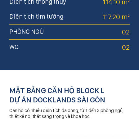
m²
Diện tích thông thủy
114.10 m²
Di
m²
Diện tích tim tường
117.20 m²
Di
02
PHÒNG NGỦ
02
P
02
WC
02
W
MẶT BẰNG CĂN HỘ BLOCK L
DỰ ÁN DOCKLANDS SÀI GÒN
Căn hộ có nhiều diện tích đa dạng, từ 1 đến 3 phòng ngủ,
thiết kế nội thất sang trọng và khoa học.