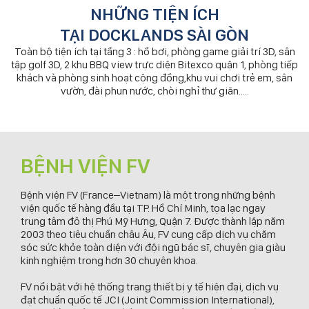
NHỮNG TIỆN ÍCH
TẠI DOCKLANDS SÀI GÒN
Toàn bộ tiện ích tại tầng 3 : hồ bơi, phòng game giải trí 3D, sân
tập golf 3D, 2 khu BBQ view trực diện Bitexco quận 1, phòng tiếp
khách và phòng sinh hoạt cộng đồng,khu vui chơi trẻ em, sân
vườn, đài phun nước, chòi nghỉ thư giãn.....
BỆNH VIỆN FV
Bệnh viện FV (France–Vietnam) là một trong những bệnh
viện quốc tế hàng đầu tại TP. Hồ Chí Minh, tọa lạc ngay
trung tâm đô thị Phú Mỹ Hưng, Quận 7. Được thành lập năm
2003 theo tiêu chuẩn châu Âu, FV cung cấp dịch vụ chăm
sóc sức khỏe toàn diện với đội ngũ bác sĩ, chuyên gia giàu
kinh nghiệm trong hơn 30 chuyên khoa.
FV nổi bật với hệ thống trang thiết bị y tế hiện đại, dịch vụ
đạt chuẩn quốc tế JCI (Joint Commission International),