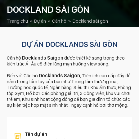
DOCKLAND SÀI GÒN
trang chủ
»
dự án
»
căn hộ
»
dockland sài gòn
DỰ ÁN DOCKLANDS SÀI GÒN
Căn hộ
Docklands Saigon
được thiết kế sang trọng theo
kiến trúc Á- Âu cổ điển lãng mạn hướng view sông.
Đến với Căn hộ
Docklands Saigon
, Tiện ích cao cấp đầy đủ
nằm trong tầm tay của bạn như Trung tâm thương mại,
Trường học quốc tế, Ngân hàng, Siêu thị, Khu ẩm thực, Phòng
tập Gym, Hồ bơi, Các phòng giải trí, 3 Công viên, khu vui chơi
trẻ em, Khu sinh hoat cộng đồng để bạn gia đình tổ chức các
sự kiện tiệc họp mặt sinh nhật... ngay cạnh hồ bơi thơ mộng.
Tên dự án