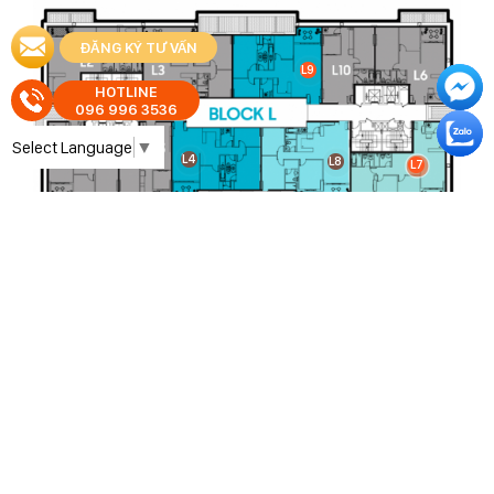
ĐĂNG KÝ TƯ VẤN
L9
HOTLINE
096 996 3536
Select Language
▼
L4
L8
L7