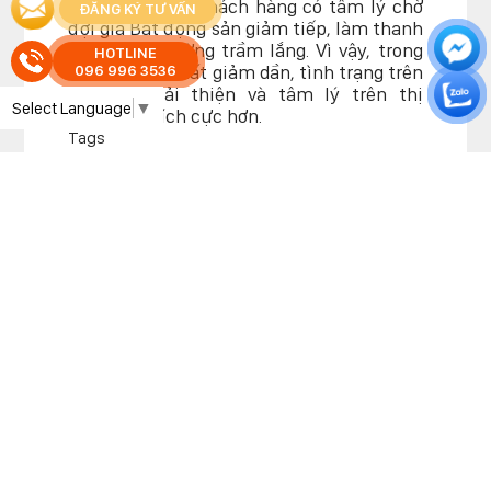
Thời gian qua, khách hàng có tâm lý chờ
ĐĂNG KÝ TƯ VẤN
đợi giá Bất động sản giảm tiếp, làm thanh
khoản thị trường trầm lắng. Vì vậy, trong
HOTLINE
bối cảnh lãi suất giảm dần, tình trạng trên
096 996 3536
sẽ được cải thiện và tâm lý trên thị
Select Language
▼
trường sẽ tích cực hơn.
Tags
TIN TỨC LIÊN QUAN
THỊ TRƯỜNG BẤT ĐỘNG SẢN SẼ PHỤC HỒI TỪ QUÝ
N