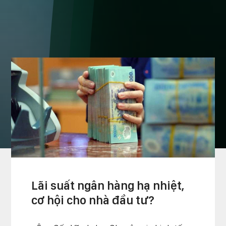
TIN THỊ TRƯỜNG
trang chủ
»
tin tức & sự kiện
»
tin thị trường
Lãi suất ngân hàng hạ nhiệt,
cơ hội cho nhà đầu tư?