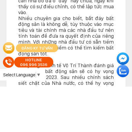
căn nhà đó đã ở "đáy" hay chưa, ngay khi
thấy có sự điều chỉnh, có thể lập tức mua
vào.
Nhiều chuyên gia cho biết, bắt đáy bất
động sản là không dễ, tùy thuộc vào mục
tiêu và tài chính mà các nhà đầu tư nên
tính toán để đưa ra quyết định của riêng
mình. Với những nhà đầu tư có sẵn tiềm
lực, đây là thời điểm có thể tìm kiếm bất
ĐĂNG KÝ TƯ VẤN
động sản tốt.
HOTLINE
096 996 3536
Chuyên gia kinh tế Võ Trí Thành đánh giá
thị trường bất động sản sẽ có hy vọng
Select Language
▼
trong năm 2023. Sau nhiều chính sách
siết chặt của Nhà nước, có thể hy vọng
vào một thị trường lành mạnh, minh
bạch, chất lượng hơn. Ông Thành nhận
định: "Sự kỳ vọng về kinh tế Việt Nam sẽ
có những bước phát triển không ngừng
với tầm nhìn đầu tư trung và dài hạn.
Thêm một điểm tích cực cho trung và dài
hạn, việc điều chỉnh pháp luật, hoàn
thiện pháp luật, Luật Đất đai, luật liên