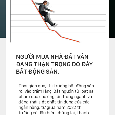
TIN THỊ TRƯỜNG
trang chủ
»
tin tức & sự kiện
»
tin thị trường
NGƯỜI MUA NHÀ ĐẤT VẪN
ĐANG THẬN TRỌNG DÒ ĐÁY
BẤT ĐỘNG SẢN.
Thời gian qua, thị trường bất động sản
rơi vào trầm lắng. Bắt nguồn từ loạt sai
phạm của các ông lớn trong ngành và
động thái siết chặt tín dụng của các
ngân hàng, từ giữa năm 2022 thị
trường có dấu hiệu chững lại, thanh