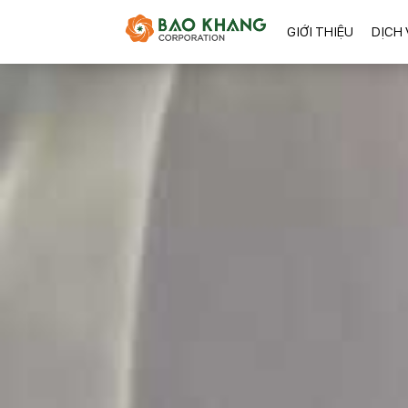
GIỚI THIỆU
DỊCH 