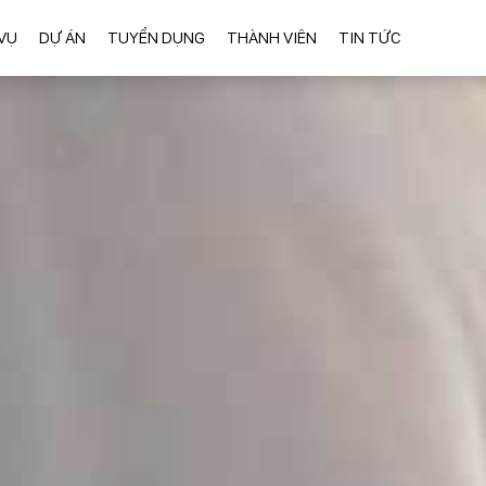
VỤ
DỰ ÁN
TUYỂN DỤNG
THÀNH VIÊN
TIN TỨC