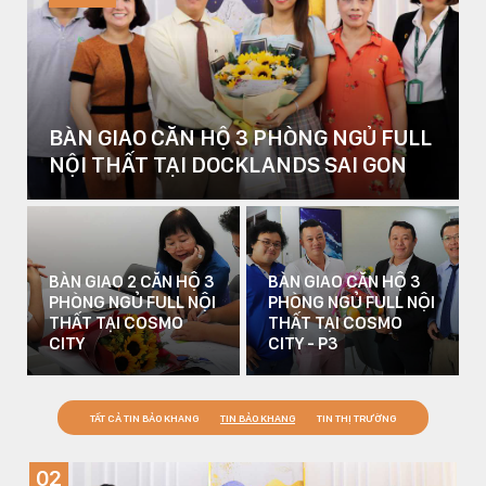
BÀN GIAO CĂN HỘ 3 PHÒNG NGỦ FULL
NỘI THẤT TẠI DOCKLANDS SAI GON
BÀN GIAO 2 CĂN HỘ 3
BÀN GIAO CĂN HỘ 3
PHÒNG NGỦ FULL NỘI
PHÒNG NGỦ FULL NỘI
THẤT TẠI COSMO
THẤT TẠI COSMO
CITY
CITY - P3
TẤT CẢ TIN BẢO KHANG
TIN BẢO KHANG
TIN THỊ TRƯỜNG
02