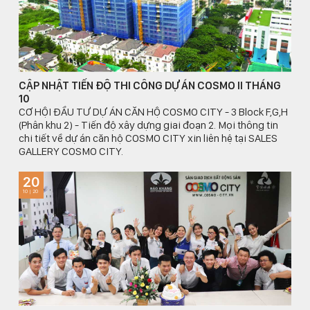
CẬP NHẬT TIẾN ĐỘ THI CÔNG DỰ ÁN COSMO II THÁNG
10
CƠ HỘI ĐẦU TƯ DỰ ÁN CĂN HỘ COSMO CITY - 3 Block F,G,H
(Phân khu 2) - Tiến độ xây dựng giai đoạn 2. Mọi thông tin
chi tiết về dự án căn hộ COSMO CITY xin liên hệ tại SALES
GALLERY COSMO CITY.
20
10 | 20