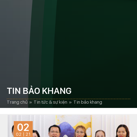
TIN BẢO KHANG
trang chủ
»
tin tức & sự kiện
»
tin bảo khang
02
02 | 21