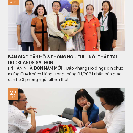
02 | 21
BÀN GIAO CĂN HỘ 3 PHÒNG NGỦ FULL NỘI THẤT TẠI
DOCKLANDS SAI GON
[
NHẬN NHÀ ĐÓN NĂM MỚI
]. Bảo Khang Holdings xin chúc
mừng Quý Khách Hàng trong tháng 01/2021 nhận bàn giao
căn hộ 3 phòng ngủ full nội thất ...
27
11 | 20