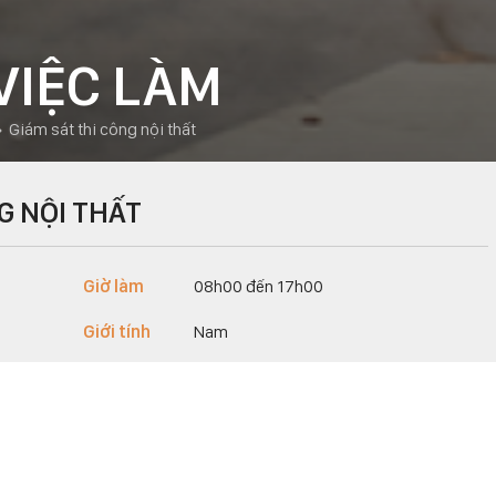
VIỆC LÀM
»
giám sát thi công nội thất
G NỘI THẤT
Giờ làm
08h00 đến 17h00
Giới tính
Nam
Địa điểm
Số 24, Đường số 1, KDC City Land, Tân Phú, Quận 7