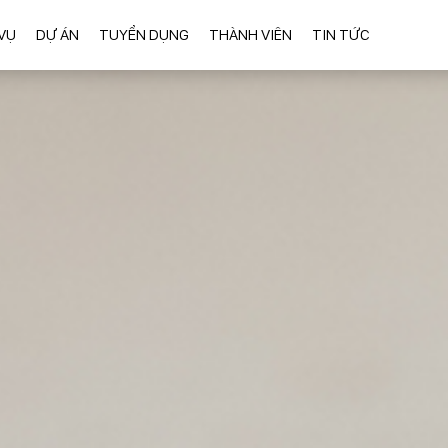
VỤ
DỰ ÁN
TUYỂN DỤNG
THÀNH VIÊN
TIN TỨC