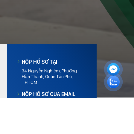
NỘP HỒ SƠ TẠI
34 Nguyễn Nghiêm, Phường
Hòa Thạnh, Quận Tân Phú,
TP.HCM
NỘP HỒ SƠ QUA EMAIL
tuyendung@baokhang.vn,
admin@baokhang.vn
NỘP HỒ SƠ