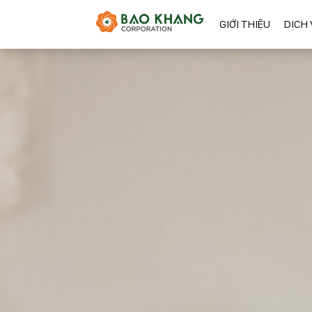
GIỚI THIỆU
DỊCH 