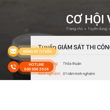
CƠ HỘI 
trang chủ
»
tuyển dụng
Tuyển GIÁM SÁT THI CÔN
ĐĂNG KÝ TƯ VẤN
Mức lương
Thỏa thuận
HOTLINE
096 996 3536
Kinh nghiệm
01 năm kinh nghiệm
Bằng cấp
Chuyên Ngành Xây Dựng
Số lượng
02